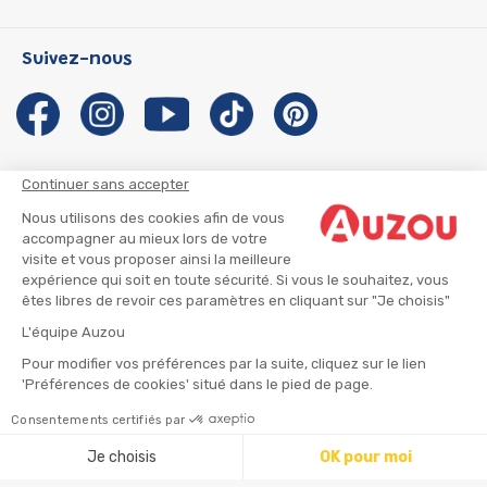
P'tit Loup
Les Héros du CP
Qui sommes-nous ?
Suivez-nous
Les Influenceuses
Notre histoire
Migali
Auzou s'engage
Petite Taupe
Auteurs et illustrateurs Auzou
Azuro
Nous rejoindre
Continuer sans accepter
Ma Boîte à Héros
Nous contacter
Nous utilisons des cookies afin de vous
CGU
Suivre mon colis
accompagner au mieux lors de votre
visite et vous proposer ainsi la meilleure
Infos consommateur
CGV
expérience qui soit en toute sécurité. Si vous le souhaitez, vous
Mentions légales
êtes libres de revoir ces paramètres en cliquant sur "Je choisis"
Nous rejoindre
L'équipe Auzou
Pour modifier vos préférences par la suite, cliquez sur le lien
'Préférences de cookies' situé dans le pied de page.
© 2026 - AUZOU
|
Plan du site
Consentements certifiés par
Ajouter au panier
Je choisis
OK pour moi