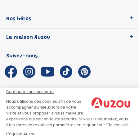
Nos héros
Loup
La maison Auzou
P'tit Loup
Les Héros du CP
Qui sommes-nous ?
Suivez-nous
Les Influenceuses
Notre histoire
Migali
Auzou s'engage
Petite Taupe
Auteurs et illustrateurs Auzou
Azuro
Nous rejoindre
Continuer sans accepter
Ma Boîte à Héros
Nous contacter
Nous utilisons des cookies afin de vous
CGU
Suivre mon colis
accompagner au mieux lors de votre
visite et vous proposer ainsi la meilleure
Infos consommateur
CGV
expérience qui soit en toute sécurité. Si vous le souhaitez, vous
Mentions légales
êtes libres de revoir ces paramètres en cliquant sur "Je choisis"
Nous rejoindre
L'équipe Auzou