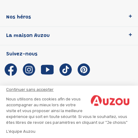
Nos héros
Loup
La maison Auzou
P'tit Loup
Les Héros du CP
Qui sommes-nous ?
Suivez-nous
Les Influenceuses
Notre histoire
Migali
Auzou s'engage
Petite Taupe
Auteurs et illustrateurs Auzou
Azuro
Nous rejoindre
Continuer sans accepter
Ma Boîte à Héros
Nous contacter
Nous utilisons des cookies afin de vous
CGU
Suivre mon colis
accompagner au mieux lors de votre
visite et vous proposer ainsi la meilleure
Infos consommateur
CGV
expérience qui soit en toute sécurité. Si vous le souhaitez, vous
Mentions légales
êtes libres de revoir ces paramètres en cliquant sur "Je choisis"
Nous rejoindre
L'équipe Auzou