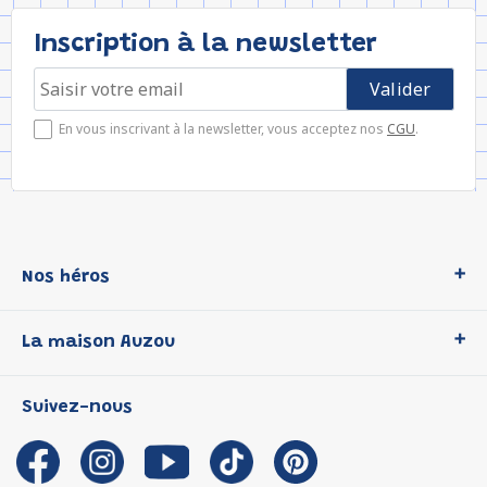
Inscription à la newsletter
En vous inscrivant à la newsletter, vous acceptez nos
CGU
.
Nos héros
Loup
La maison Auzou
P'tit Loup
Les Héros du CP
Qui sommes-nous ?
Suivez-nous
Les Influenceuses
Notre histoire
Migali
Auzou s'engage
Petite Taupe
Auteurs et illustrateurs Auzou