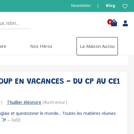
Newsletter
Blog
0
aire
Nos Héros
La Maison Auzou
OUP EN VACANCES - DU CP AU CE1
r)
Thuillier éléonore
(illustrateur)
nglais et questionner le monde... Toutes les matières réunies
"Je ...
suite