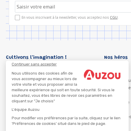
En vous inscrivant à la newsletter, vous acceptez nos
CGU
.
Cultivons l'imagination !
Nos héros
Continuer sans accepter
Loup
P'tit Loup
Nous utilisons des cookies afin de
vous accompagner au mieux lors de
Les Héros du
votre visite et vous proposer ainsi la
Les Influenc
meilleure expérience qui soit en toute sécurité. Si vous le
Migali
souhaitez, vous êtes libres de revoir ces paramètres en
cliquant sur "Je choisis"
Petite Taupe
Azuro
L'équipe Auzou
Ma Boîte à H
Pour modifier vos préférences par la suite, cliquez sur le lien
'Préférences de cookies' situé dans le pied de page.