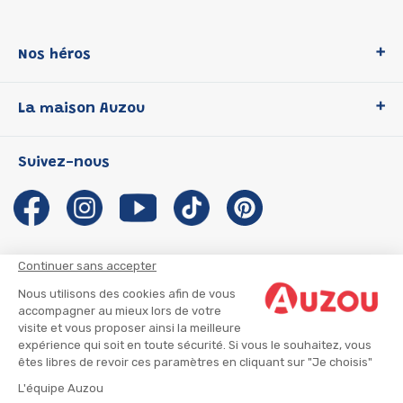
Nos héros
Loup
La maison Auzou
P'tit Loup
Les Héros du CP
Qui sommes-nous ?
Suivez-nous
Les Influenceuses
Notre histoire
Migali
Auzou s'engage
Petite Taupe
Auteurs et illustrateurs Auzou
Azuro
Nous rejoindre
Continuer sans accepter
Ma Boîte à Héros
Nous contacter
Nous utilisons des cookies afin de vous
CGU
Suivre mon colis
accompagner au mieux lors de votre
visite et vous proposer ainsi la meilleure
Infos consommateur
CGV
expérience qui soit en toute sécurité. Si vous le souhaitez, vous
Mentions légales
êtes libres de revoir ces paramètres en cliquant sur "Je choisis"
Nous rejoindre
L'équipe Auzou