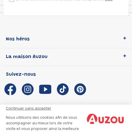
Nos héros
Loup
La maison Auzou
P'tit Loup
Les Héros du CP
Qui sommes-nous ?
Suivez-nous
Les Influenceuses
Notre histoire
Migali
Auzou s'engage
Petite Taupe
Auteurs et illustrateurs Auzou
Azuro
Nous rejoindre
Continuer sans accepter
Ma Boîte à Héros
Nous contacter
Nous utilisons des cookies afin de vous
CGU
Suivre mon colis
accompagner au mieux lors de votre
visite et vous proposer ainsi la meilleure
Infos consommateur
CGV