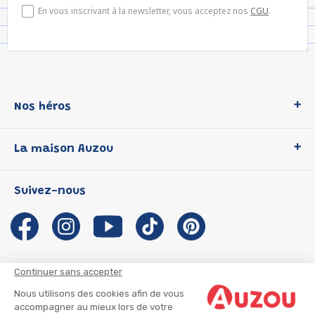
En vous inscrivant à la newsletter, vous acceptez nos
CGU
.
Nos héros
Loup
La maison Auzou
P'tit Loup
Les Héros du CP
Qui sommes-nous ?
Suivez-nous
Les Influenceuses
Notre histoire
Migali
Auzou s'engage
Petite Taupe
Auteurs et illustrateurs Auzou
Azuro
Nous rejoindre
Continuer sans accepter
Ma Boîte à Héros
Nous contacter
Nous utilisons des cookies afin de vous
CGU
Suivre mon colis
accompagner au mieux lors de votre