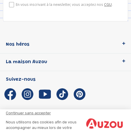
En vous inscrivant à la newsletter, vous acceptez nos
CGU
.
Nos héros
Loup
La maison Auzou
P'tit Loup
Les Héros du CP
Qui sommes-nous ?
Suivez-nous
Les Influenceuses
Notre histoire
Migali
Auzou s'engage
Petite Taupe
Auteurs et illustrateurs Auzou
Azuro
Nous rejoindre
Continuer sans accepter
Ma Boîte à Héros
Nous contacter
Nous utilisons des cookies afin de vous
CGU
Suivre mon colis
accompagner au mieux lors de votre