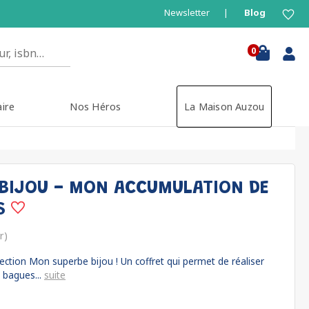
Newsletter
Blog
0
aire
Nos Héros
La Maison Auzou
BIJOU - MON ACCUMULATION DE
ES
r)
ection Mon superbe bijou ! Un coffret qui permet de réaliser
 bagues...
suite