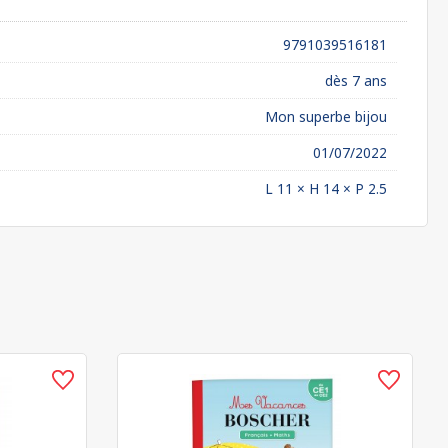
9791039516181
dès 7 ans
Mon superbe bijou
01/07/2022
L 11 × H 14 × P 2.5