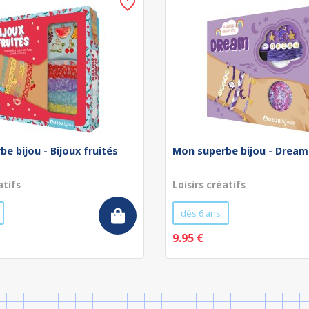
e bijou - Bijoux fruités
Mon superbe bijou - Dream
atifs
Loisirs créatifs
dès 6 ans
9.95 €