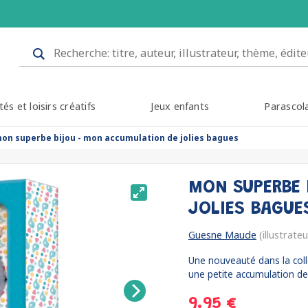
tés et loisirs créatifs
Jeux enfants
Parascol
on superbe bijou - mon accumulation de jolies bagues
MON SUPERBE 
JOLIES BAGU
Guesne Maude
(illustrateu
Une nouveauté dans la coll
une petite accumulation de
9.95 €