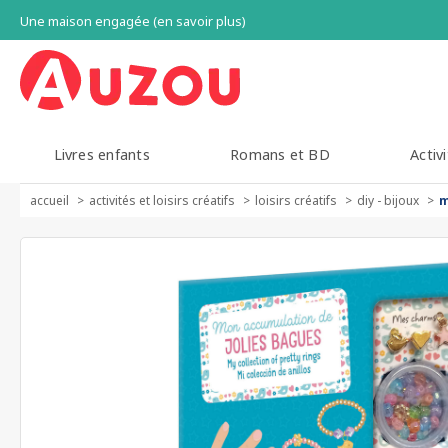
Une maison engagée (en savoir plus)
Livres enfants
Romans et BD
Activi
accueil
activités et loisirs créatifs
loisirs créatifs
diy - bijoux
m