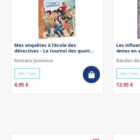
Mes enquêtes à l'école des
Les influe
détectives - Le tournoi des quatr...
4mies en 
Romans jeunesse
Bandes de
dès 7 ans
dès 7 ans
6.95 €
12.95 €