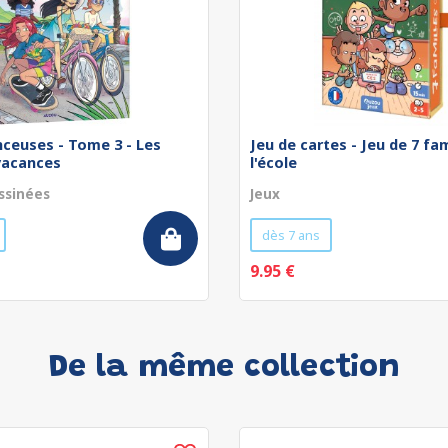
nceuses - Tome 3 - Les
Jeu de cartes - Jeu de 7 fam
vacances
l'école
ssinées
Jeux
dès 7 ans
9.95 €
De la même collection