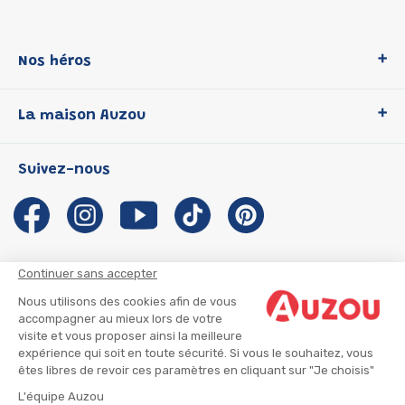
Nos héros
Loup
La maison Auzou
P'tit Loup
Les Héros du CP
Qui sommes-nous ?
Suivez-nous
Les Influenceuses
Notre histoire
Migali
Auzou s'engage
Petite Taupe
Auteurs et illustrateurs Auzou
Azuro
Nous rejoindre
Continuer sans accepter
Ma Boîte à Héros
Nous contacter
Nous utilisons des cookies afin de vous
CGU
Suivre mon colis
accompagner au mieux lors de votre
visite et vous proposer ainsi la meilleure
Infos consommateur
CGV
expérience qui soit en toute sécurité. Si vous le souhaitez, vous
Mentions légales
êtes libres de revoir ces paramètres en cliquant sur "Je choisis"
Nous rejoindre
L'équipe Auzou