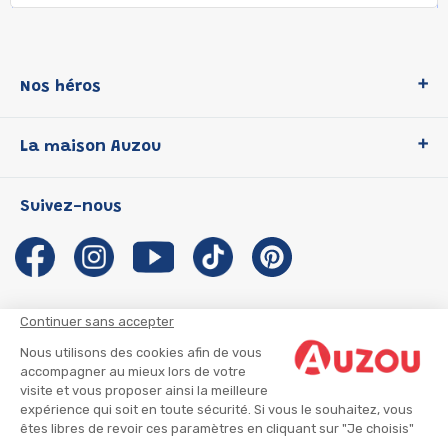
Nos héros
Loup
La maison Auzou
P'tit Loup
Les Héros du CP
Qui sommes-nous ?
Suivez-nous
Les Influenceuses
Notre histoire
Migali
Auzou s'engage
Petite Taupe
Auteurs et illustrateurs Auzou
Azuro
Nous rejoindre
Continuer sans accepter
Ma Boîte à Héros
Nous contacter
Nous utilisons des cookies afin de vous
CGU
Suivre mon colis
accompagner au mieux lors de votre
visite et vous proposer ainsi la meilleure
Infos consommateur
CGV
expérience qui soit en toute sécurité. Si vous le souhaitez, vous
Mentions légales
êtes libres de revoir ces paramètres en cliquant sur "Je choisis"