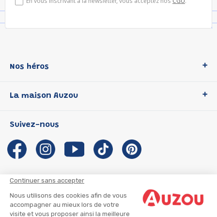
En vous inscrivant à la newsletter, vous acceptez nos
CGU
.
Nos héros
Loup
La maison Auzou
P'tit Loup
Les Héros du CP
Qui sommes-nous ?
Suivez-nous
Les Influenceuses
Notre histoire
Migali
Auzou s'engage
Petite Taupe
Auteurs et illustrateurs Auzou
Azuro
Nous rejoindre
Continuer sans accepter
Ma Boîte à Héros
Nous contacter
Nous utilisons des cookies afin de vous
CGU
Suivre mon colis
accompagner au mieux lors de votre
visite et vous proposer ainsi la meilleure
Infos consommateur
CGV