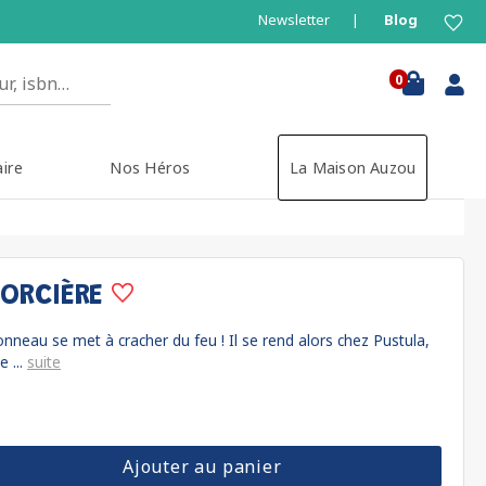
Newsletter
Blog
0
aire
Nos Héros
La Maison Auzou
SORCIÈRE
nneau se met à cracher du feu ! Il se rend alors chez Pustula,
e ...
suite
Ajouter au panier