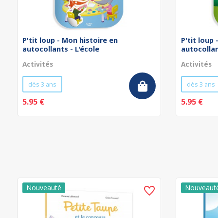
P'tit loup - Mon histoire en
P'tit loup
autocollants - L'école
autocollan
Activités
Activités
dès 3 ans
dès 3 ans
5.95 €
5.95 €