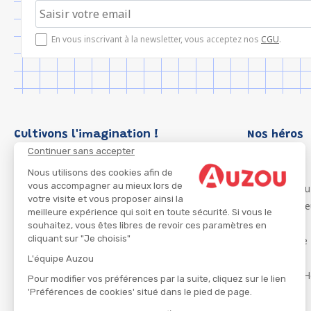
En vous inscrivant à la newsletter, vous acceptez nos
CGU
.
Cultivons l'imagination !
Nos héros
Continuer sans accepter
Loup
P'tit Loup
Nous utilisons des cookies afin de
vous accompagner au mieux lors de
Les Héros du
votre visite et vous proposer ainsi la
Les Influenc
meilleure expérience qui soit en toute sécurité. Si vous le
Migali
souhaitez, vous êtes libres de revoir ces paramètres en
cliquant sur "Je choisis"
Petite Taupe
Azuro
L'équipe Auzou
Ma Boîte à H
Pour modifier vos préférences par la suite, cliquez sur le lien
'Préférences de cookies' situé dans le pied de page.