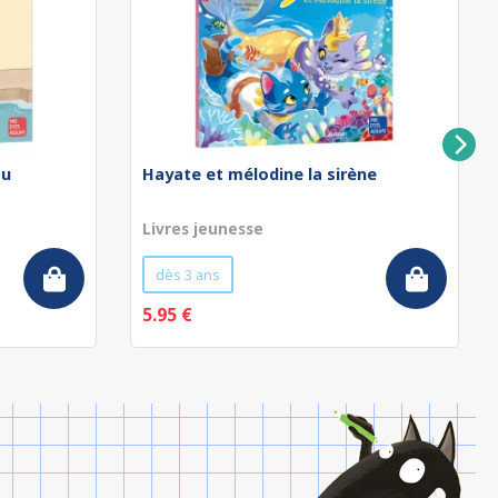
au
Hayate et mélodine la sirène
Livres jeunesse
dès 3 ans
5.95 €