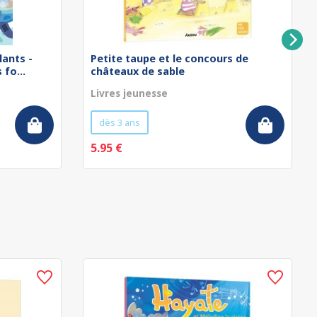
lants -
Petite taupe et le concours de
fo...
châteaux de sable
Livres jeunesse
dès 3 ans
5.95 €