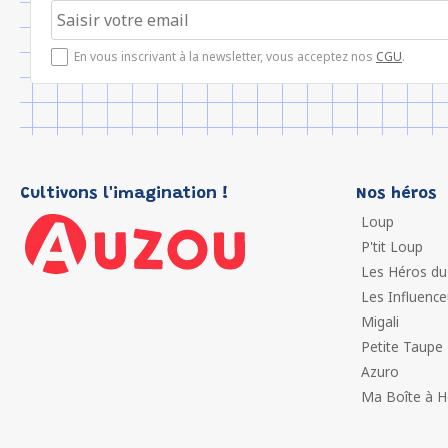
En vous inscrivant à la newsletter, vous acceptez nos
CGU
.
Cultivons l'imagination !
Nos héros
Continuer sans accepter
Loup
P'tit Loup
Nous utilisons des cookies afin de
vous accompagner au mieux lors de
Les Héros du
votre visite et vous proposer ainsi la
Les Influenc
meilleure expérience qui soit en toute sécurité. Si vous le
Migali
souhaitez, vous êtes libres de revoir ces paramètres en
cliquant sur "Je choisis"
Petite Taupe
Azuro
L'équipe Auzou
Ma Boîte à H
Pour modifier vos préférences par la suite, cliquez sur le lien
'Préférences de cookies' situé dans le pied de page.