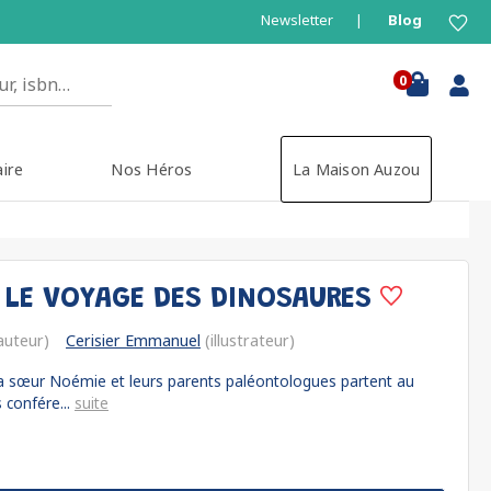
Newsletter
Blog
0
aire
Nos Héros
La Maison Auzou
 LE VOYAGE DES DINOSAURES
auteur)
Cerisier Emmanuel
(illustrateur)
, sa sœur Noémie et leurs parents paléontologues partent au
 confére...
suite