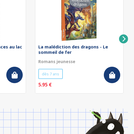
nces au lac
La malédiction des dragons - Le
sommeil de fer
Romans jeunesse
dès 7 ans
5.95 €