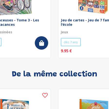
nceuses - Tome 3 - Les
Jeu de cartes - Jeu de 7 fam
vacances
l'école
ssinées
Jeux
dès 7 ans
9.95 €
De la même collection