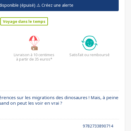
disponible (épuisé)
⚠️ Créez une alerte
Voyage dans le temps
Livraison à 10 centimes
Satisfait ou remboursé
à partir de 35 euros*
rences sur les migrations des dinosaures ! Mais, à peine
and on peut les voir en vrai ?
9782733890714