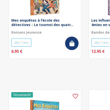
Mes enquêtes à l'école des
Les influe
détectives - Le tournoi des quatr...
4mies en 
Romans jeunesse
Bandes de
dès 7 ans
dès 7 ans
6.95 €
12.95 €