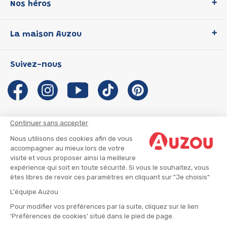
Nos héros
Loup
La maison Auzou
P'tit Loup
Les Héros du CP
Qui sommes-nous ?
Suivez-nous
Les Influenceuses
Notre histoire
Migali
Auzou s'engage
Petite Taupe
Auteurs et illustrateurs Auzou
Azuro
Nous rejoindre
Continuer sans accepter
Ma Boîte à Héros
Nous contacter
Nous utilisons des cookies afin de vous
CGU
Suivre mon colis
accompagner au mieux lors de votre
visite et vous proposer ainsi la meilleure
Infos consommateur
CGV
expérience qui soit en toute sécurité. Si vous le souhaitez, vous
Mentions légales
êtes libres de revoir ces paramètres en cliquant sur "Je choisis"
Nous rejoindre
L'équipe Auzou
Pour modifier vos préférences par la suite, cliquez sur le lien
'Préférences de cookies' situé dans le pied de page.