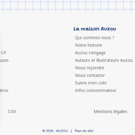
La maison Auzou
Qui sommes-nous ?
Notre histoire
 CP
Auzou s'engage
euses
Auteurs et illustrateurs Auzou
Nous rejoindre
Nous contacter
Suivre mon colis
éros
Infos consommateur
CGV
Mentions légales
 vos Options
© 2026 - AUZOU
|
Plan du site
paramètres de confidentialité, en garantissant la conformit