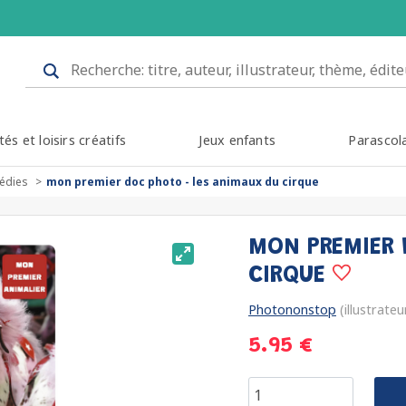
tés et loisirs créatifs
Jeux enfants
Parascol
édies
mon premier doc photo - les animaux du cirque
MON PREMIER 
CIRQUE
Photononstop
(illustrateu
5.95 €