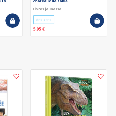
fo...
châteaux de sable
Livres jeunesse
dès 3 ans
5.95 €