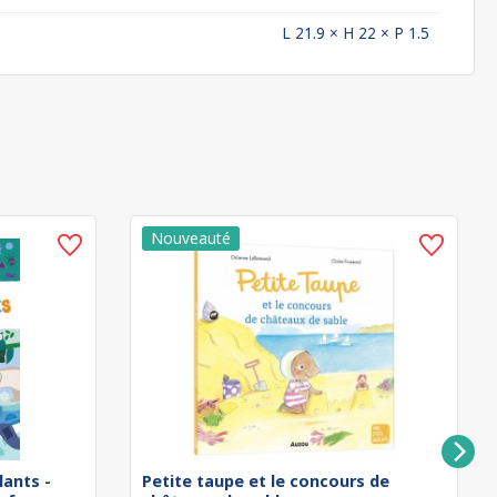
L 21.9 × H 22 × P 1.5
lants -
Petite taupe et le concours de