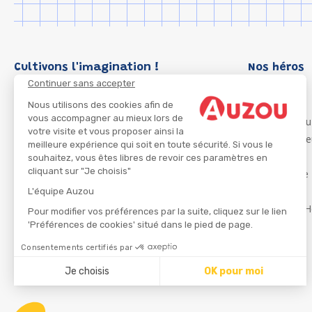
Cultivons l'imagination !
Nos héros
Continuer sans accepter
Loup
P'tit Loup
Nous utilisons des cookies afin de
vous accompagner au mieux lors de
Les Héros du
votre visite et vous proposer ainsi la
Les Influenc
meilleure expérience qui soit en toute sécurité. Si vous le
Migali
souhaitez, vous êtes libres de revoir ces paramètres en
cliquant sur "Je choisis"
Petite Taupe
Azuro
L'équipe Auzou
Ma Boîte à H
Pour modifier vos préférences par la suite, cliquez sur le lien
'Préférences de cookies' situé dans le pied de page.
Consentements certifiés par
CGU
Je choisis
OK pour moi
Axeptio consent
Plateforme de Gestion du Consentement : Personnalisez
Notre plateforme vous permet d'adapter et de gérer vos 