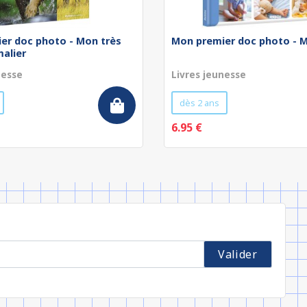
er doc photo - Mon très
Mon premier doc photo - M
alier
nesse
Livres jeunesse
dès 2 ans
6.95 €