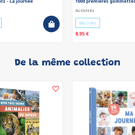
ts - La journée
1000 premières gommettes 
Activités
dès 3 ans
8.95 €
De la même collection