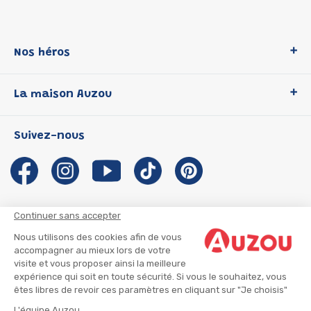
Nos héros
Loup
La maison Auzou
P'tit Loup
Les Héros du CP
Qui sommes-nous ?
Suivez-nous
Les Influenceuses
Notre histoire
Migali
Auzou s'engage
Petite Taupe
Auteurs et illustrateurs Auzou
Azuro
Nous rejoindre
Continuer sans accepter
Ma Boîte à Héros
Nous contacter
Nous utilisons des cookies afin de vous
CGU
Suivre mon colis
accompagner au mieux lors de votre
visite et vous proposer ainsi la meilleure
Infos consommateur
CGV
expérience qui soit en toute sécurité. Si vous le souhaitez, vous
Mentions légales
êtes libres de revoir ces paramètres en cliquant sur "Je choisis"
Nous rejoindre
L'équipe Auzou