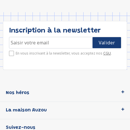
Inscription à la newsletter
En vous inscrivant à la newsletter, vous acceptez nos
CGU
.
Nos héros
Loup
La maison Auzou
P'tit Loup
Les Héros du CP
Qui sommes-nous ?
Suivez-nous