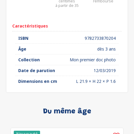
centimes
remboursé
à partir de 35
euros*
Caractéristiques
ISBN
9782733870204
Âge
dès 3 ans
Collection
Mon premier doc photo
Date de parution
12/03/2019
Dimensions en cm
L 21.9 × H 22 × P 1.6
Du même âge