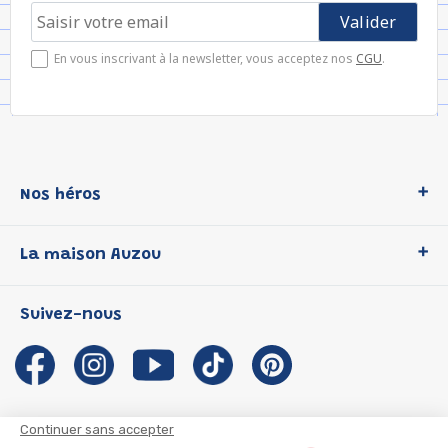
En vous inscrivant à la newsletter, vous acceptez nos
CGU
.
Nos héros
Loup
La maison Auzou
P'tit Loup
Les Héros du CP
Qui sommes-nous ?
Suivez-nous
Les Influenceuses
Notre histoire
Migali
Auzou s'engage
Petite Taupe
Auteurs et illustrateurs Auzou
Azuro
Nous rejoindre
Continuer sans accepter
Ma Boîte à Héros
Nous contacter