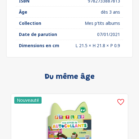
ISBN
9782733887813
Âge
dès 3 ans
Collection
Mes p'tits albums
Date de parution
07/01/2021
Dimensions en cm
L 21.5 × H 21.8 × P 0.9
Du même âge