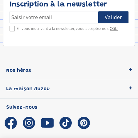
Inscription à la newsletter
En vous inscrivant à la newsletter, vous acceptez nos
CGU
.
Nos héros
Loup
La maison Auzou
P'tit Loup
Les Héros du CP
Qui sommes-nous ?
Suivez-nous
Les Influenceuses
Notre histoire
Migali
Auzou s'engage
Petite Taupe
Auteurs et illustrateurs Auzou
Azuro
Nous rejoindre