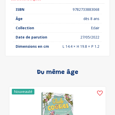
ISBN
9782733883068
Âge
dès 8 ans
Collection
Eclair
Date de parution
27/05/2022
Dimensions en cm
L 14.4 × H 19.8 × P 1.2
Du même âge