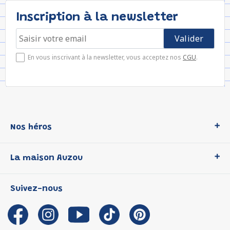
Inscription à la newsletter
En vous inscrivant à la newsletter, vous acceptez nos
CGU
.
Nos héros
Loup
La maison Auzou
P'tit Loup
Les Héros du CP
Qui sommes-nous ?
Suivez-nous
Les Influenceuses
Notre histoire
Migali
Auzou s'engage
Petite Taupe
Auteurs et illustrateurs Auzou