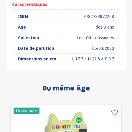
Caractéristiques
ISBN
9782733877258
Âge
dès 3 ans
Collection
Les p'tits classiques
Date de parution
05/03/2020
Dimensions en cm
L 17.7 × H 22.5 × P 0.7
Du même âge