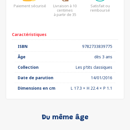
Paiement sécurisé
Livraison à 10
Satisfait ou
centimes
remboursé
à partir de 35
euros*
Caractéristiques
ISBN
9782733839775
Âge
dès 3 ans
Collection
Les p'tits classiques
Date de parution
14/01/2016
Dimensions en cm
L 17.3 × H 22.4 × P 1.1
Du même âge