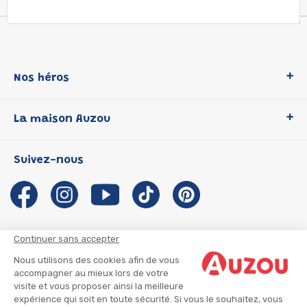
Nos héros
Loup
La maison Auzou
P'tit Loup
Les Héros du CP
Qui sommes-nous ?
Suivez-nous
Les Influenceuses
Notre histoire
Migali
Auzou s'engage
Petite Taupe
Auteurs et illustrateurs Auzou
Azuro
Nous rejoindre
Continuer sans accepter
Ma Boîte à Héros
Nous contacter
Nous utilisons des cookies afin de vous
CGU
Suivre mon colis
accompagner au mieux lors de votre
visite et vous proposer ainsi la meilleure
Infos consommateur
CGV
expérience qui soit en toute sécurité. Si vous le souhaitez, vous