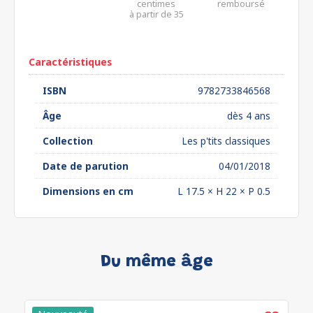
centimes
remboursé
à partir de 35
euros*
Caractéristiques
ISBN
9782733846568
Âge
dès 4 ans
Collection
Les p'tits classiques
Date de parution
04/01/2018
Dimensions en cm
L 17.5 × H 22 × P 0.5
Du même âge