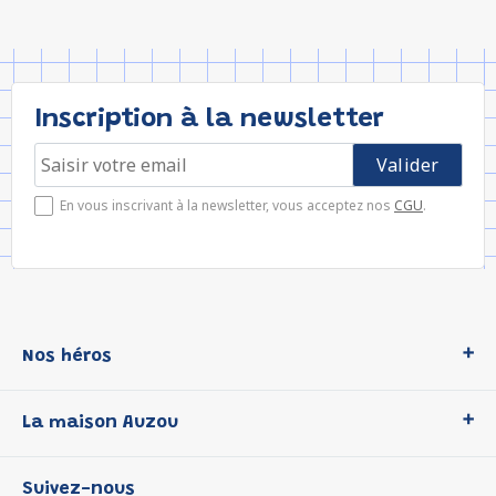
Inscription à la newsletter
En vous inscrivant à la newsletter, vous acceptez nos
CGU
.
Nos héros
Loup
La maison Auzou
P'tit Loup
Les Héros du CP
Qui sommes-nous ?
Suivez-nous