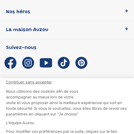
Nos héros
Loup
La maison Auzou
P'tit Loup
Les Héros du CP
Qui sommes-nous ?
Suivez-nous
Les Influenceuses
Notre histoire
Migali
Auzou s'engage
Petite Taupe
Auteurs et illustrateurs Auzou
Azuro
Nous rejoindre
Continuer sans accepter
Ma Boîte à Héros
Nous contacter
Nous utilisons des cookies afin de vous
CGU
Suivre mon colis
accompagner au mieux lors de votre
visite et vous proposer ainsi la meilleure expérience qui soit en
Infos consommateur
CGV
toute sécurité. Si vous le souhaitez, vous êtes libres de revoir ces
Mentions légales
paramètres en cliquant sur "Je choisis"
Nous rejoindre
L'équipe Auzou
Pour modifier vos préférences par la suite, cliquez sur le lien