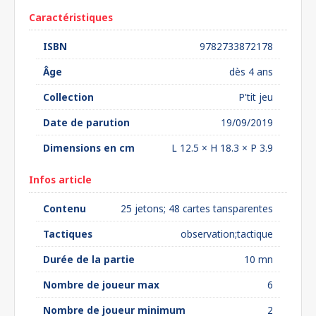
Caractéristiques
ISBN
9782733872178
Âge
dès 4 ans
Collection
P'tit jeu
Date de parution
19/09/2019
Dimensions en cm
L 12.5 × H 18.3 × P 3.9
Infos article
Contenu
25 jetons; 48 cartes tansparentes
Tactiques
observation;tactique
Durée de la partie
10 mn
Nombre de joueur max
6
Nombre de joueur minimum
2