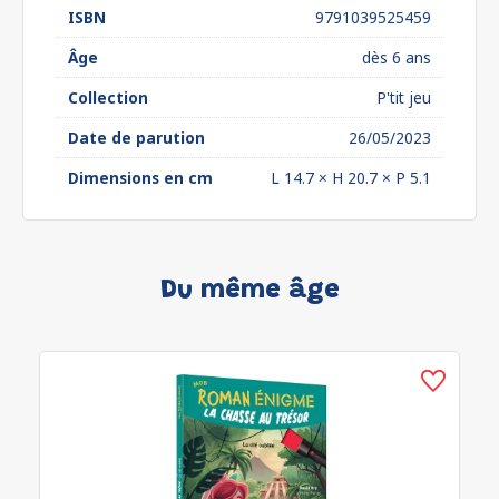
ISBN
9791039525459
Âge
dès 6 ans
Collection
P'tit jeu
Date de parution
26/05/2023
Dimensions en cm
L 14.7 × H 20.7 × P 5.1
Du même âge