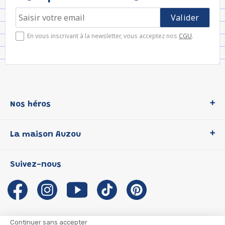
En vous inscrivant à la newsletter, vous acceptez nos
CGU
.
Nos héros
Loup
La maison Auzou
P'tit Loup
Les Héros du CP
Qui sommes-nous ?
Suivez-nous
Les Influenceuses
Notre histoire
Migali
Auzou s'engage
Petite Taupe
Auteurs et illustrateurs Auzou
Azuro
Nous rejoindre
Continuer sans accepter