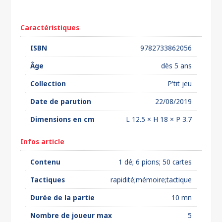
euros*
Caractéristiques
ISBN
9782733862056
Âge
dès 5 ans
Collection
P'tit jeu
Date de parution
22/08/2019
Dimensions en cm
L 12.5 × H 18 × P 3.7
Infos article
Contenu
1 dé; 6 pions; 50 cartes
Tactiques
rapidité;mémoire;tactique
Durée de la partie
10 mn
Nombre de joueur max
5