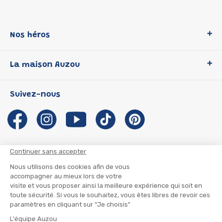
Nos héros
Loup
La maison Auzou
P'tit Loup
Les Héros du CP
Qui sommes-nous ?
Suivez-nous
Les Influenceuses
Notre histoire
Migali
Auzou s'engage
Petite Taupe
Auteurs et illustrateurs Auzou
Azuro
Nous rejoindre
Continuer sans accepter
Ma Boîte à Héros
Nous contacter
Nous utilisons des cookies afin de vous
CGU
Suivre mon colis
accompagner au mieux lors de votre
visite et vous proposer ainsi la meilleure expérience qui soit en
Infos consommateur
CGV
toute sécurité. Si vous le souhaitez, vous êtes libres de revoir ces
Mentions légales
paramètres en cliquant sur "Je choisis"
Nous rejoindre
L'équipe Auzou