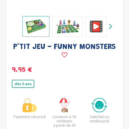
P'TIT JEU - FUNNY MONSTERS
9.95 €
dès 5 ans
Paiement sécurisé
Livraison à 10
Satisfait ou
centimes
remboursé
à partir de 35