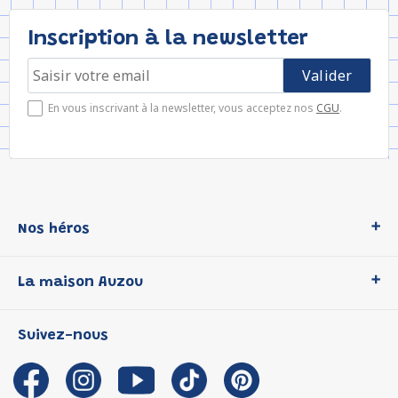
Inscription à la newsletter
En vous inscrivant à la newsletter, vous acceptez nos
CGU
.
Nos héros
Loup
La maison Auzou
P'tit Loup
Les Héros du CP
Qui sommes-nous ?
Suivez-nous
Les Influenceuses
Notre histoire
Migali
Auzou s'engage
Petite Taupe
Auteurs et illustrateurs Auzou