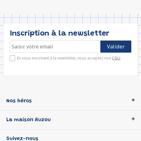
Inscription à la newsletter
En vous inscrivant à la newsletter, vous acceptez nos
CGU
.
Nos héros
Loup
La maison Auzou
P'tit Loup
Les Héros du CP
Qui sommes-nous ?
Suivez-nous