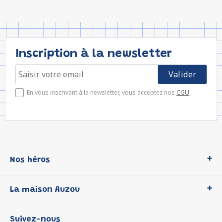
Inscription à la newsletter
En vous inscrivant à la newsletter, vous acceptez nos
CGU
.
Nos héros
Loup
La maison Auzou
P'tit Loup
Les Héros du CP
Qui sommes-nous ?
Suivez-nous