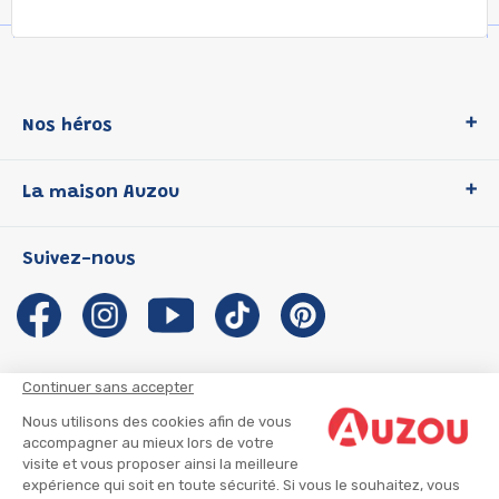
Nos héros
Loup
La maison Auzou
P'tit Loup
Les Héros du CP
Qui sommes-nous ?
Suivez-nous
Les Influenceuses
Notre histoire
Migali
Auzou s'engage
Petite Taupe
Auteurs et illustrateurs Auzou
Azuro
Nous rejoindre
Continuer sans accepter
Ma Boîte à Héros
Nous contacter
Nous utilisons des cookies afin de vous
CGU
Suivre mon colis
accompagner au mieux lors de votre
visite et vous proposer ainsi la meilleure
Infos consommateur
CGV
expérience qui soit en toute sécurité. Si vous le souhaitez, vous