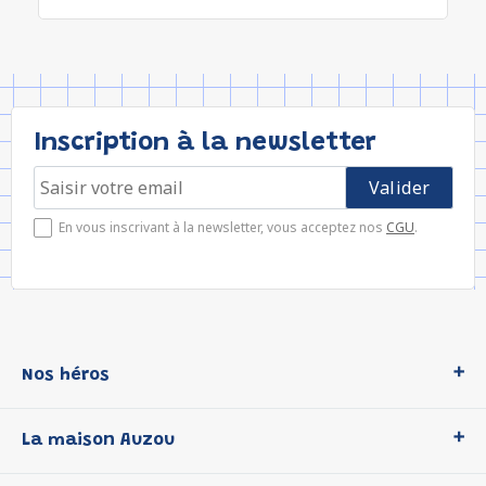
Inscription à la newsletter
En vous inscrivant à la newsletter, vous acceptez nos
CGU
.
Nos héros
Loup
La maison Auzou
P'tit Loup
Les Héros du CP
Qui sommes-nous ?