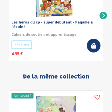
Les héros du cp - super débutant - Pagaille à
l'école !
Cahiers de soutien et apprentissage
dès 5 ans
4.95 €
De la même collection