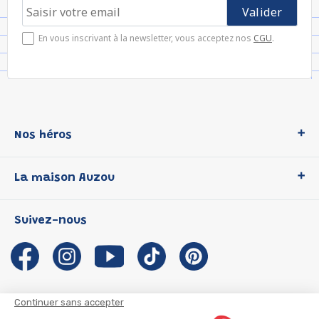
En vous inscrivant à la newsletter, vous acceptez nos
CGU
.
Nos héros
Loup
La maison Auzou
P'tit Loup
Les Héros du CP
Qui sommes-nous ?
Suivez-nous
Les Influenceuses
Notre histoire
Migali
Auzou s'engage
Petite Taupe
Auteurs et illustrateurs Auzou
Azuro
Nous rejoindre
Continuer sans accepter
Ma Boîte à Héros
Nous contacter