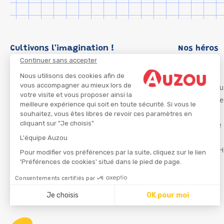
Cultivons l'imagination !
Nos héros
Continuer sans accepter
Loup
P'tit Loup
Nous utilisons des cookies afin de
vous accompagner au mieux lors de
Les Héros du
votre visite et vous proposer ainsi la
Les Influenc
meilleure expérience qui soit en toute sécurité. Si vous le
Migali
souhaitez, vous êtes libres de revoir ces paramètres en
cliquant sur "Je choisis"
Petite Taupe
Azuro
L'équipe Auzou
Ma Boîte à H
Pour modifier vos préférences par la suite, cliquez sur le lien
'Préférences de cookies' situé dans le pied de page.
Consentements certifiés par
CGU
Je choisis
OK pour moi
Axeptio consent
Plateforme de Gestion du Consentement : Personnalisez
Notre plateforme vous permet d'adapter et de gérer vos 