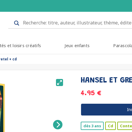
tés et loisirs créatifs
Jeux enfants
Parascol
retel + cd
HANSEL ET GR
4.95 €
In
dès 3 ans
Cd
Conte