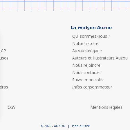
La maison Auzou
Qui sommes-nous ?
Notre histoire
 CP
Auzou s'engage
euses
Auteurs et illustrateurs Auzou
Nous rejoindre
Nous contacter
Suivre mon colis
éros
Infos consommateur
CGV
Mentions légales
 vos Options
© 2026 - AUZOU
|
Plan du site
paramètres de confidentialité, en garantissant la conformit