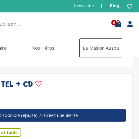
Newsletter
Blog
0
aire
Nos Héros
La Maison Auzou
ETEL + CD
disponible (épuisé)
⚠️ Créez une alerte
 et fable