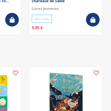
fo...
châteaux de sable
Livres jeunesse
dès 3 ans
5.95 €