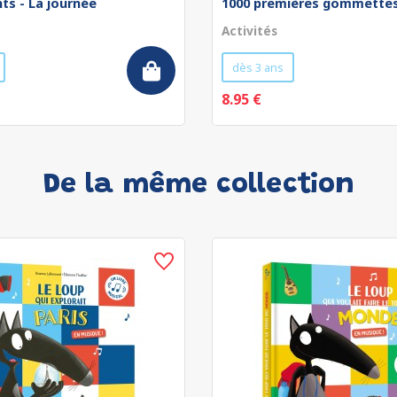
ts - La journée
1000 premières gommettes 
Activités
dès 3 ans
8.95 €
De la même collection