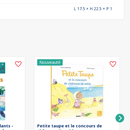
L 17.5 × H 22.5 × P 1
lants -
Petite taupe et le concours de