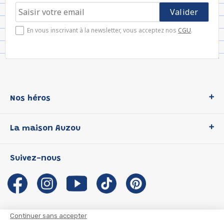
En vous inscrivant à la newsletter, vous acceptez nos
CGU
.
Nos héros
Loup
La maison Auzou
P'tit Loup
Les Héros du CP
Qui sommes-nous ?
Suivez-nous
Les Influenceuses
Notre histoire
Migali
Auzou s'engage
Petite Taupe
Auteurs et illustrateurs Auzou
Azuro
Nous rejoindre
Continuer sans accepter
Ma Boîte à Héros
Nous contacter