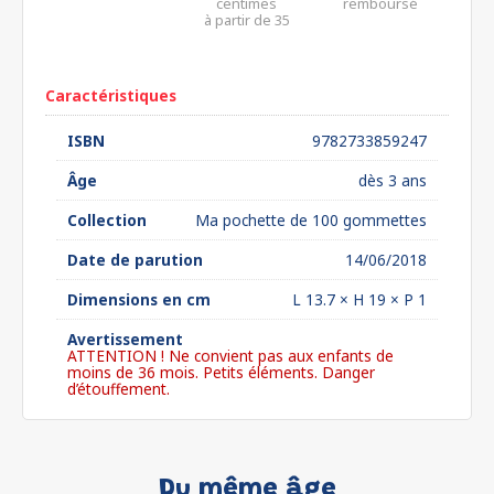
centimes
remboursé
à partir de 35
euros*
Caractéristiques
ISBN
9782733859247
Âge
dès 3 ans
Collection
Ma pochette de 100 gommettes
Date de parution
14/06/2018
Dimensions en cm
L 13.7 × H 19 × P 1
Avertissement
ATTENTION ! Ne convient pas aux enfants de
moins de 36 mois. Petits éléments. Danger
d’étouffement.
Du même âge