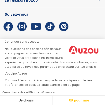
La maison Auzou
P'tit Loup
Les Héros du CP
Qui sommes-nous ?
Suivez-nous
Les Influenceuses
Notre histoire
Migali
Auzou s'engage
Petite Taupe
Auteurs et illustrateurs Auzou
Azuro
Nous rejoindre
Continuer sans accepter
Ma Boîte à Héros
Nous contacter
Nous utilisons des cookies afin de vous
CGU
Suivre mon colis
accompagner au mieux lors de votre
visite et vous proposer ainsi la meilleure
Infos consommateur
CGV
expérience qui soit en toute sécurité. Si vous le souhaitez, vous
Mentions légales
êtes libres de revoir ces paramètres en cliquant sur "Je choisis"
Nous rejoindre
L'équipe Auzou
Pour modifier vos préférences par la suite, cliquez sur le lien
'Préférences de cookies' situé dans le pied de page.
© 2026 - AUZOU
|
Plan du site
Consentements certifiés par
⚠️ Créez une alerte
Je choisis
OK pour moi