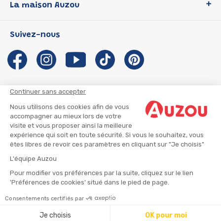
La maison Auzou
P'tit Loup
Les Héros du CP
Qui sommes-nous ?
Suivez-nous
Les Influenceuses
Notre histoire
Migali
Auzou s'engage
Petite Taupe
Auteurs et illustrateurs Auzou
Azuro
Nous rejoindre
Continuer sans accepter
Ma Boîte à Héros
Nous contacter
Nous utilisons des cookies afin de vous
CGU
Suivre mon colis
accompagner au mieux lors de votre
visite et vous proposer ainsi la meilleure
Infos consommateur
CGV
expérience qui soit en toute sécurité. Si vous le souhaitez, vous
Mentions légales
êtes libres de revoir ces paramètres en cliquant sur "Je choisis"
Nous rejoindre
L'équipe Auzou
Pour modifier vos préférences par la suite, cliquez sur le lien
'Préférences de cookies' situé dans le pied de page.
© 2026 - AUZOU
|
Plan du site
Consentements certifiés par
Ajouter au panier
Je choisis
OK pour moi