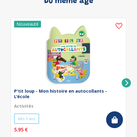
Du même âge
P'tit loup - Mon histoire en autocollants -
L'école
Activités
dès 3 ans
5.95 €