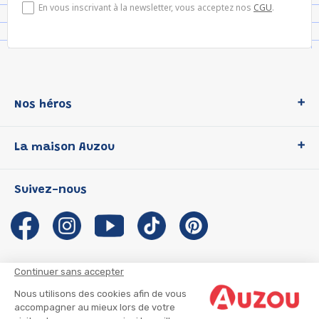
En vous inscrivant à la newsletter, vous acceptez nos
CGU
.
Nos héros
Loup
La maison Auzou
P'tit Loup
Les Héros du CP
Qui sommes-nous ?
Suivez-nous
Les Influenceuses
Notre histoire
Migali
Auzou s'engage
Petite Taupe
Auteurs et illustrateurs Auzou
Azuro
Nous rejoindre
Continuer sans accepter
Ma Boîte à Héros
Nous contacter
Nous utilisons des cookies afin de vous
CGU
Suivre mon colis
accompagner au mieux lors de votre