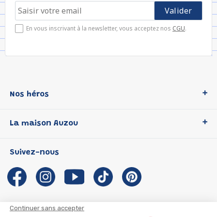
En vous inscrivant à la newsletter, vous acceptez nos
CGU
.
Nos héros
Loup
La maison Auzou
P'tit Loup
Les Héros du CP
Qui sommes-nous ?
Suivez-nous
Les Influenceuses
Notre histoire
Migali
Auzou s'engage
Petite Taupe
Auteurs et illustrateurs Auzou
Azuro
Nous rejoindre
Continuer sans accepter
Ma Boîte à Héros
Nous contacter