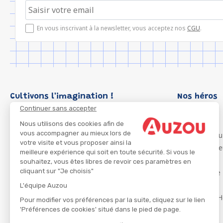
En vous inscrivant à la newsletter, vous acceptez nos
CGU
.
Cultivons l'imagination !
Nos héros
Continuer sans accepter
Loup
P'tit Loup
Nous utilisons des cookies afin de
vous accompagner au mieux lors de
Les Héros du
votre visite et vous proposer ainsi la
Les Influenc
meilleure expérience qui soit en toute sécurité. Si vous le
Migali
souhaitez, vous êtes libres de revoir ces paramètres en
cliquant sur "Je choisis"
Petite Taupe
Azuro
L'équipe Auzou
Ma Boîte à H
Pour modifier vos préférences par la suite, cliquez sur le lien
'Préférences de cookies' situé dans le pied de page.