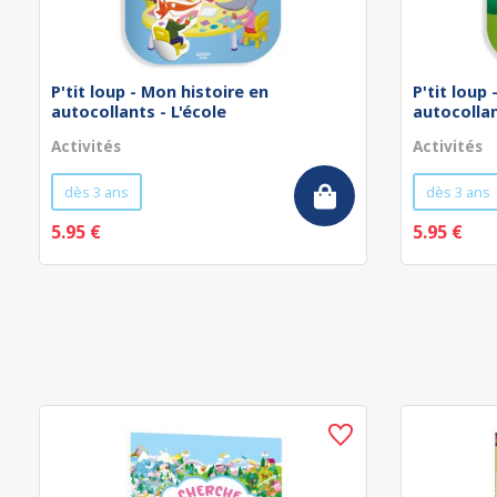
P'tit loup - Mon histoire en
P'tit loup
autocollants - L'école
autocollan
Activités
Activités
dès 3 ans
dès 3 ans
5.95 €
5.95 €