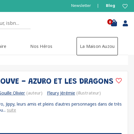
Newsletter
Blog
0
aire
Nos Héros
La Maison Auzou
ROUVE - AZURO ET LES DRAGONS
Souille Olivier
(auteur)
Fleury Jérémie
(illustrateur)
o, Jippy, leurs amis et pleins d'autres personnages dans de très
u...
suite