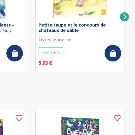
lants -
Petite taupe et le concours de
fo...
châteaux de sable
Livres jeunesse
dès 3 ans
5.95 €