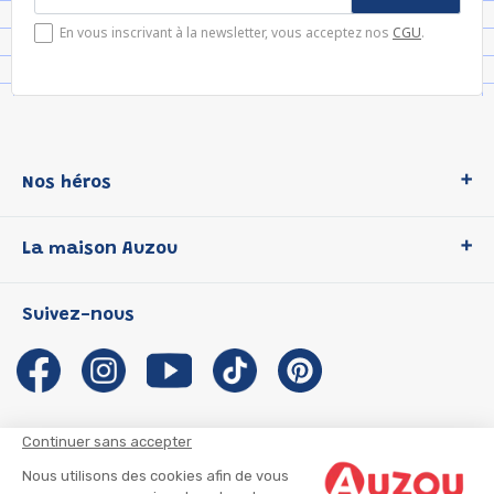
En vous inscrivant à la newsletter, vous acceptez nos
CGU
.
Nos héros
Loup
La maison Auzou
P'tit Loup
Les Héros du CP
Qui sommes-nous ?
Suivez-nous
Les Influenceuses
Notre histoire
Migali
Auzou s'engage
Petite Taupe
Auteurs et illustrateurs Auzou
Azuro
Nous rejoindre
Continuer sans accepter
Ma Boîte à Héros
Nous contacter
Nous utilisons des cookies afin de vous
CGU
Suivre mon colis