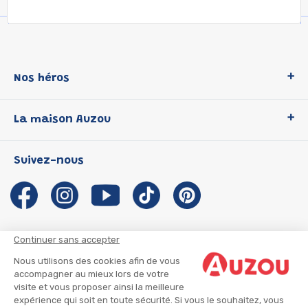
Nos héros
Loup
La maison Auzou
P'tit Loup
Les Héros du CP
Qui sommes-nous ?
Suivez-nous
Les Influenceuses
Notre histoire
Migali
Auzou s'engage
Petite Taupe
Auteurs et illustrateurs Auzou
Azuro
Nous rejoindre
Continuer sans accepter
Ma Boîte à Héros
Nous contacter
Nous utilisons des cookies afin de vous
CGU
Suivre mon colis
accompagner au mieux lors de votre
visite et vous proposer ainsi la meilleure
Infos consommateur
CGV
expérience qui soit en toute sécurité. Si vous le souhaitez, vous