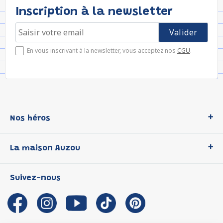
Inscription à la newsletter
En vous inscrivant à la newsletter, vous acceptez nos
CGU
.
Nos héros
Loup
La maison Auzou
P'tit Loup
Les Héros du CP
Qui sommes-nous ?
Suivez-nous
Les Influenceuses
Notre histoire
Migali
Auzou s'engage
Petite Taupe
Auteurs et illustrateurs Auzou