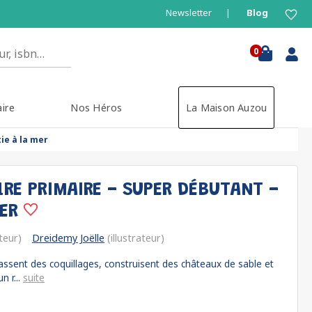
Newsletter
Blog
0
aire
Nos Héros
La Maison Auzou
ie à la mer
1RE PRIMAIRE - SUPER DÉBUTANT -
MER
teur)
Dreidemy Joëlle
(illustrateur)
assent des coquillages, construisent des châteaux de sable et
n r...
suite