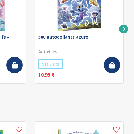
ifs -
500 autocollants azuro
Activités
dès 5 ans
10.95 €