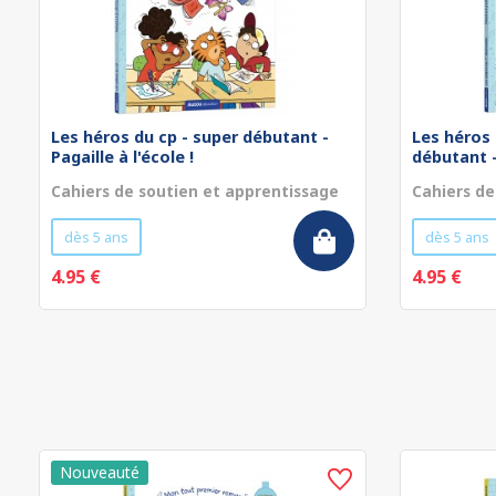
Les héros du cp - super débutant -
Les héros 
Pagaille à l'école !
débutant - 
Cahiers de soutien et apprentissage
Cahiers de
dès 5 ans
dès 5 ans
4.95 €
4.95 €