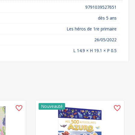
9791039527651
dès 5 ans
Les héros de 1re primaire
26/05/2022
L 14.9 × H 19.1 × P 0.5