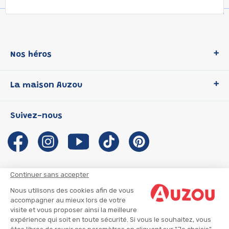
Nos héros
Loup
La maison Auzou
P'tit Loup
Les Héros du CP
Qui sommes-nous ?
Suivez-nous
Les Influenceuses
Notre histoire
Migali
Auzou s'engage
Petite Taupe
Auteurs et illustrateurs Auzou
Azuro
Nous rejoindre
Continuer sans accepter
Ma Boîte à Héros
Nous contacter
Nous utilisons des cookies afin de vous
CGU
Suivre mon colis
accompagner au mieux lors de votre
visite et vous proposer ainsi la meilleure
Infos consommateur
CGV
expérience qui soit en toute sécurité. Si vous le souhaitez, vous
Mentions légales