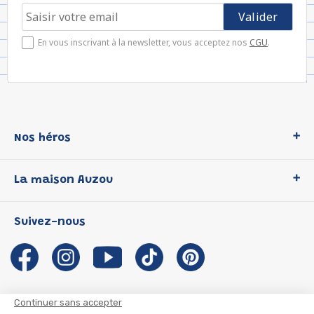
En vous inscrivant à la newsletter, vous acceptez nos
CGU
.
Nos héros
Loup
La maison Auzou
P'tit Loup
Les Héros du CP
Qui sommes-nous ?
Suivez-nous
Les Influenceuses
Notre histoire
Migali
Auzou s'engage
Petite Taupe
Auteurs et illustrateurs Auzou
Azuro
Nous rejoindre
Continuer sans accepter
Ma Boîte à Héros
Nous contacter