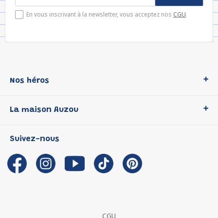
En vous inscrivant à la newsletter, vous acceptez nos
CGU
.
Nos héros
Loup
La maison Auzou
P'tit Loup
Les Héros du CP
Qui sommes-nous ?
Suivez-nous
Les Influenceuses
Notre histoire
Migali
Auzou s'engage
Petite Taupe
Auteurs et illustrateurs Auzou
Azuro
Nous rejoindre
Ma Boîte à Héros
Nous contacter
CGU
Suivre mon colis