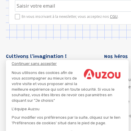
En vous inscrivant à la newsletter, vous acceptez nos
CGU
.
Cultivons l'imagination !
Nos héros
Continuer sans accepter
Loup
P'tit Loup
Nous utilisons des cookies afin de
vous accompagner au mieux lors de
Les Héros du
votre visite et vous proposer ainsi la
Les Influenc
meilleure expérience qui soit en toute sécurité. Si vous le
Migali
souhaitez, vous êtes libres de revoir ces paramètres en
cliquant sur "Je choisis"
Petite Taupe
Azuro
L'équipe Auzou
Ma Boîte à H
Pour modifier vos préférences par la suite, cliquez sur le lien
'Préférences de cookies' situé dans le pied de page.