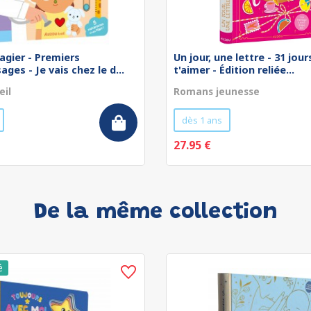
agier - Premiers
Un jour, une lettre - 31 jou
ges - Je vais chez le d...
t'aimer - Édition reliée...
eil
Romans jeunesse
dès 1 ans
27.95 €
De la même collection