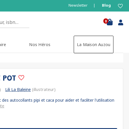
Newsletter
Blog
0
aire
Nos Héros
La Maison Auzou
E POT
)
Lili La Baleine
(illustrateur)
des autocollants pipi et caca pour aider et faciliter l'utilisation
ite