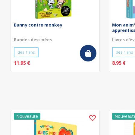
Bunny contre monkey
Mon anim'
apprentissa
Bandes dessinées
Livres d'év
dès 1 ans
dès 1 ans
11.95 €
8.95 €