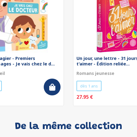
agier - Premiers
Un jour, une lettre - 31 jou
ges - Je vais chez le d...
t'aimer - Édition reliée...
eil
Romans jeunesse
dès 1 ans
27.95 €
De la même collection