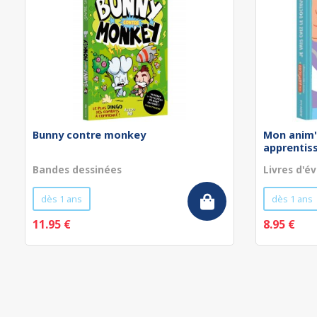
Bunny contre monkey
Mon anim'
apprentissa
Bandes dessinées
Livres d'év
dès 1 ans
dès 1 ans
11.95 €
8.95 €